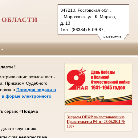
347210, Ростовская обл.,
г. Морозовск, ул. К. Маркса,
 ОБЛАСТИ
д. 13
Тел.: (86384) 5-09-87,
(86389) 2-12-51
развернуть
morozovsky.ros@sudrf.ru
ласти !
усматривающие возможность
та. Приказом Судебного
твержден
Порядок подачи в
 в форме электронного
ть сервис
«Подача
Запросы ОПФР по постановлению
Правительства РФ от 28.06.2021 №
1037
 дела к слушанию.
очты суда
недопустима
.