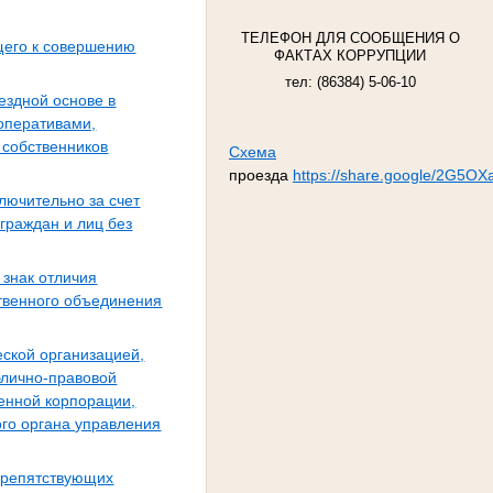
ТЕЛЕФОН ДЛЯ СООБЩЕНИЯ О
щего к совершению
ФАКТАХ КОРРУПЦИИ
тел: (86384) 5-06-10
ездной основе в
оперативами,
 собственников
Схема
проезда
https://share.google/2G5O
лючительно за счет
граждан и лиц без
 знак отличия
ственного объединения
еской организацией,
блично-правовой
венной корпорации,
ого органа управления
 препятствующих