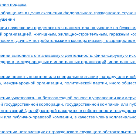
ении подарка
 обращения в целях склонения федерального гражданского служа
рушений
ении разрешения представителя нанимателя на участие на безвозм
й организацией, жилищным, жилищно-строительным, гаражным ко
ическим, дачным потребительскими кооперативами, товариществом
шении выполнять оплачиваемую деятельность, финансируемую иск
ударств, международных и иностранных организаций, иностранных 
ении принять почетное или специальное звание, награду или иной
а, международной организации, политической партии, иного обще
ении участвовать на безвозмездной основе в управлении коммерч
й государственной корпорации, государственной компании или пу
ентов акций (долей) которой находится в собственности государст
и или публично-правовой компании, в качестве члена коллегиальн
кновении независящих от гражданского служащего обстоятельств,