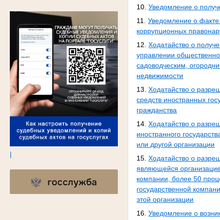
10.
Уведомление о получ
11.
Уведомление о факте
коррупционных правона
12.
Ходатайство о получ
управлении общественно
садоводческим, огородн
недвижимости
13.
Ходатайство о разре
средств иностранных гос
гражданства
14.
Ходатайство о разреш
иностранного государств
или другой организации
|
15.
Ходатайство о разреш
являющейся организацие
компании, более 50 проц
государственной компани
этой организации
16.
Уведомление о возни