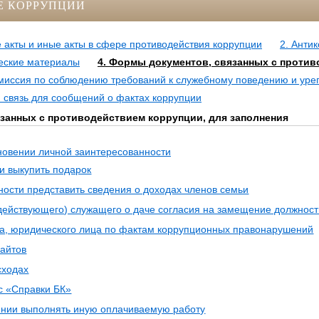
Е КОРРУПЦИИ
 акты и иные акты в сфере противодействия коррупции
2. Анти
еские материалы
4. Формы документов, связанных с против
омиссия по соблюдению требований к служебному поведению и уре
 связь для сообщений о фактах коррупции
занных с противодействием коррупции, для заполнения
новении личной заинтересованности
и выкупить подарок
ости представить сведения о доходах членов семьи
ействующего) служащего о даче согласия на замещение должност
, юридического лица по фактам коррупционных правонарушений
сайтов
сходах
с «Справки БК»
нии выполнять иную оплачиваемую работу