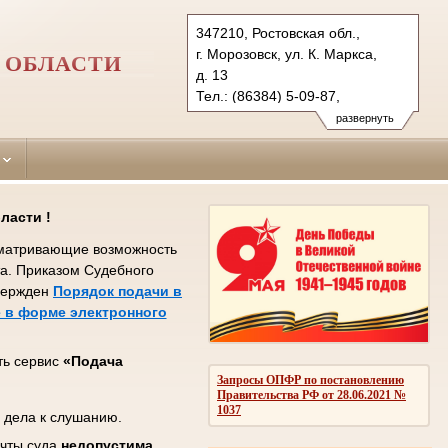
347210, Ростовская обл.,
г. Морозовск, ул. К. Маркса,
 ОБЛАСТИ
д. 13
Тел.: (86384) 5-09-87,
(86389) 2-12-51
развернуть
morozovsky.ros@sudrf.ru
ласти !
усматривающие возможность
та. Приказом Судебного
твержден
Порядок подачи в
 в форме электронного
ть сервис
«Подача
Запросы ОПФР по постановлению
Правительства РФ от 28.06.2021 №
1037
 дела к слушанию.
очты суда
недопустима
.