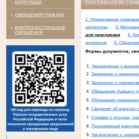
КОРРУПЦИИ
ПРОТИВОДЕЙСТВИ
ОБРАЩЕНИЯ ГРАЖДАН
1. Нормативные правовые
экспертиза
3. Методич
ВНЕПРОЦЕССУАЛЬНЫЕ
ОБРАЩЕНИЯ
для заполнения
5. К
интересов
6. Обратная
Формы документов, свя
1.
Уведомление о возник
2.
Заявление о намерени
3.
Заявление о невозможн
4.
Обращение бывшего (д
5.
Обращение гражданина
6.
Сведения об адресах 
7.
Справка о доходах, ра
8.
Программный комплек
9.
Уведомление о намере
|